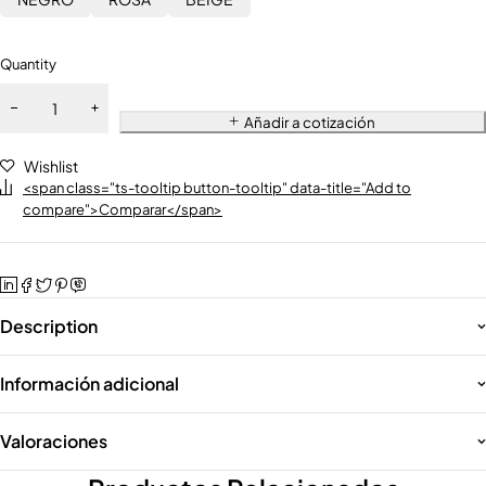
Quantity
Añadir a cotización
Wishlist
<span class="ts-tooltip button-tooltip" data-title="Add to
compare">Comparar</span>
Description
Información adicional
Valoraciones