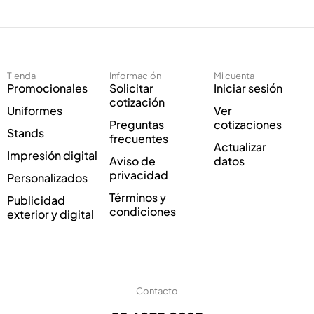
e
c
c
o
t
*
r
C
ó
o
Tienda
Información
Mi cuenta
n
r
Promocionales
Solicitar
Iniciar sesión
i
r
cotización
Uniformes
Ver
c
e
Preguntas
cotizaciones
o
o
Stands
frecuentes
*
Actualizar
Impresión digital
Aviso de
datos
privacidad
Personalizados
Términos y
Publicidad
condiciones
exterior y digital
Contacto