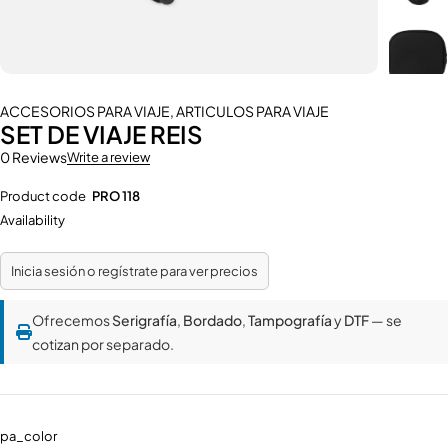
ACCESORIOS PARA VIAJE
,
ARTICULOS PARA VIAJE
SET DE VIAJE REIS
0 Reviews
Write a review
Product code
PRO 118
Availability
Inicia sesión o regístrate para ver precios
Ofrecemos
Serigrafía
,
Bordado
,
Tampografía
y
DTF
— se
cotizan por separado.
pa_color