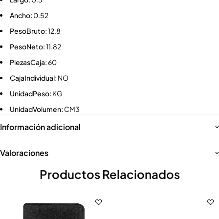
Ancho:
0.52
PesoBruto:
12.8
PesoNeto:
11.82
PiezasCaja:
60
CajaIndividual:
NO
UnidadPeso:
KG
UnidadVolumen:
CM3
Información adicional
Valoraciones
Productos Relacionados