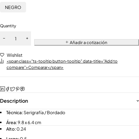
NEGRO
Quantity
Añadir a cotización
Wishlist
<span class="ts-tooltip button-tooltip" data-title="Add to
compare">Comparar</span>
Description
Técnica:
Serigrafía / Bordado
Área:
9.8 x 6.4 cm
Alto:
0.24
Largo:
0.5