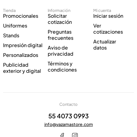
r
E
ó
l
Tienda
Información
Mi cuenta
n
e
Promocionales
Solicitar
Iniciar sesión
i
c
cotización
Uniformes
Ver
c
t
Preguntas
cotizaciones
o
r
Stands
frecuentes
*
ó
Actualizar
Impresión digital
n
Aviso de
datos
i
privacidad
Personalizados
c
Términos y
Publicidad
o
condiciones
exterior y digital
Contacto
55 4073 0993
info@vazamastore.com