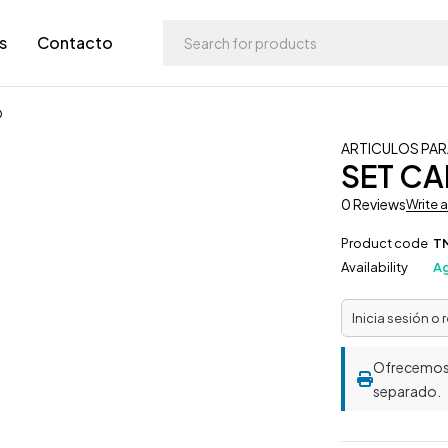
s
Contacto
O
ARTICULOS PAR
SET C
0 Reviews
Write 
Product code
T
Availability
A
Inicia sesión o 
Ofrecemo
separado.