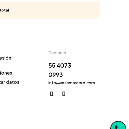
total
a
Contacto
sesión
55 4073
iones
0993
zar datos
info@vazamastore.com