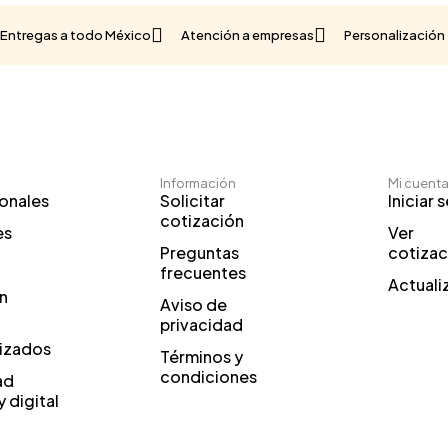
Entregas a todo México
Atención a empresas
Personalización 
Información
Mi cuent
onales
Solicitar
Iniciar 
cotización
es
Ver
Preguntas
cotizac
frecuentes
Actuali
n
Aviso de
privacidad
izados
Términos y
condiciones
ad
y digital