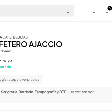
0
A CAFE
,
BEBIDAS
AFETERO AJACCIO
a review
MPS 190
gotado
regístrate para ver precios
s
Serigrafía
,
Bordado
,
Tampografía
y
DTF
— se cotizan por