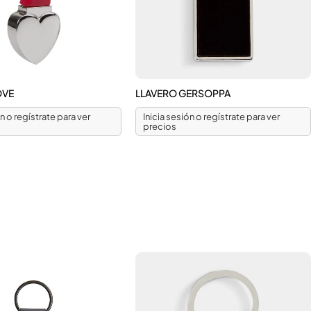
OVE
LLAVERO GERSOPPA
ón o regístrate para ver
Inicia sesión o regístrate para ver
precios