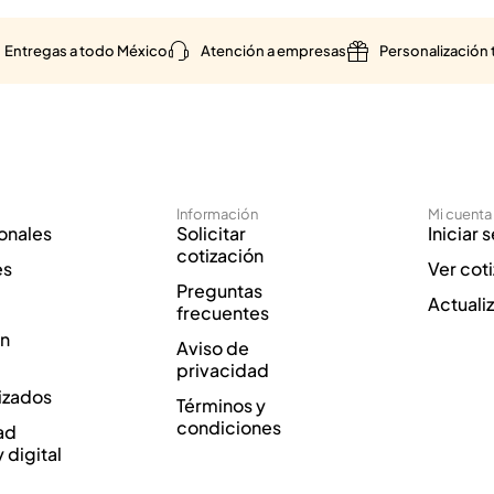
Entregas a todo México
Atención a empresas
Personalización 
Información
Mi cuenta
onales
Solicitar
Iniciar 
cotización
es
Ver cot
Preguntas
Actuali
frecuentes
ón
Aviso de
privacidad
izados
Términos y
condiciones
ad
y digital