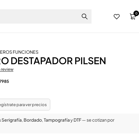
0
VEROS FUNCIONES
RO DESTAPADOR PILSEN
a review
7985
regístrate para ver precios
s
Serigrafía
,
Bordado
,
Tampografía
y
DTF
— se cotizan por