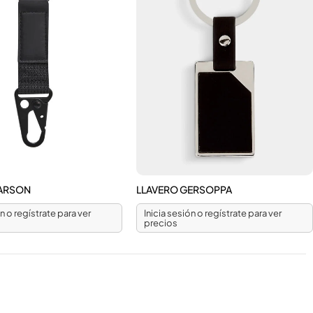
CARSON
LLAVERO GERSOPPA
ón o regístrate para ver
Inicia sesión o regístrate para ver
precios