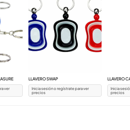
EASURE
LLAVERO SWAP
LLAVERO 
ra ver
Inicia sesión o regístrate para ver
Inicia sesi
precios
precios