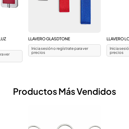
LUZ
LLAVERO GLASDTONE
LLAVERO L
Inicia sesión o regístrate para ver
Inicia sesi
precios
precios
ra ver
Productos Más Vendidos