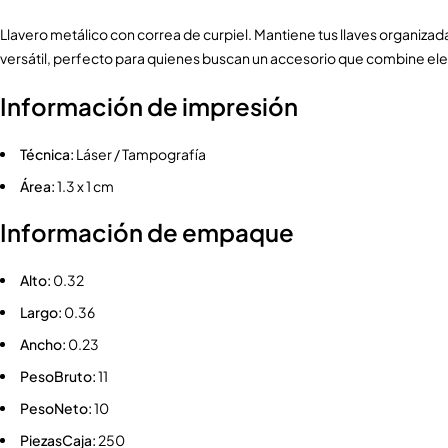
Llavero metálico con correa de curpiel. Mantiene tus llaves organiza
versátil, perfecto para quienes buscan un accesorio que combine eleg
Información de impresión
Técnica:
Láser / Tampografía
Área:
1.3 x 1 cm
Información de empaque
Alto:
0.32
Largo:
0.36
Ancho:
0.23
PesoBruto:
11
PesoNeto:
10
PiezasCaja:
250