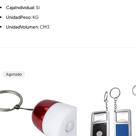
CajaIndividual:
SI
UnidadPeso:
KG
UnidadVolumen:
CM3
Agotado