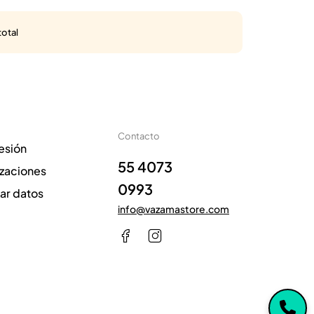
total
Contacto
sesión
55 4073
izaciones
0993
zar datos
info@vazamastore.com