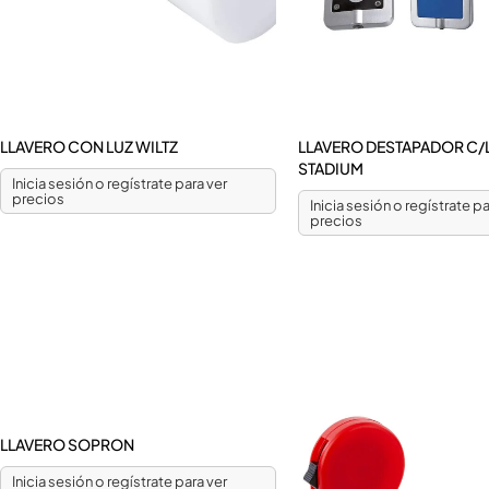
LLAVERO CON LUZ WILTZ
LLAVERO DESTAPADOR C/
STADIUM
Inicia sesión o regístrate para ver
precios
Inicia sesión o regístrate pa
precios
LLAVERO SOPRON
Inicia sesión o regístrate para ver