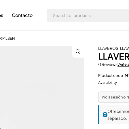
os
Contacto
 PILSEN
LLAVEROS
,
LLA
LLAVE
0 Reviews
Write 
Product code
M 
Availability
Inicia sesión o 
Ofrecemo
separado.