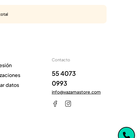
total
Contacto
sesión
55 4073
izaciones
0993
zar datos
info@vazamastore.com