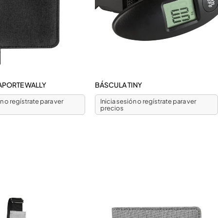
APORTE WALLY
BÁSCULA TINY
ón o regístrate para ver
Inicia sesión o regístrate para ver
precios