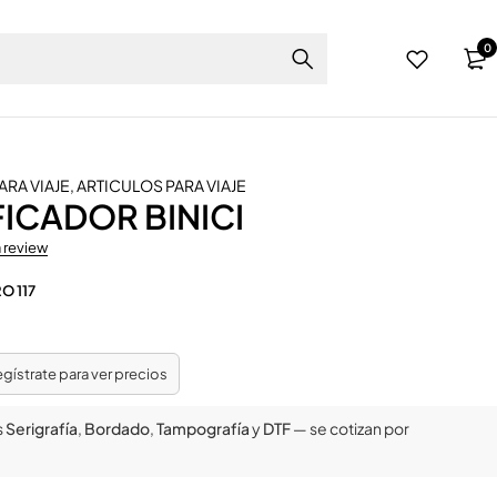
0
RA VIAJE
,
ARTICULOS PARA VIAJE
FICADOR BINICI
a review
O 117
regístrate para ver precios
s
Serigrafía
,
Bordado
,
Tampografía
y
DTF
— se cotizan por