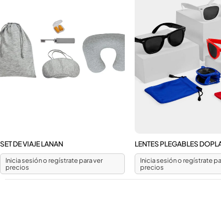
SET DE VIAJE LANAN
LENTES PLEGABLES DOPL
Inicia sesión o regístrate para ver
Inicia sesión o regístrate pa
precios
precios