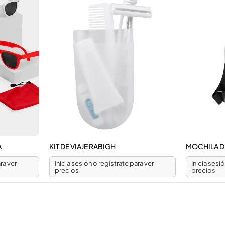
A
KIT DE VIAJE RABIGH
MOCHILA DE
ra ver
Inicia sesión o regístrate para ver
Inicia sesi
precios
precios