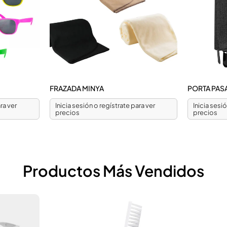
FRAZADA MINYA
PORTA PAS
ra ver
Inicia sesión o regístrate para ver
Inicia sesi
precios
precios
Productos Más Vendidos