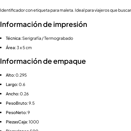
Identificador con etiqueta para maleta. Ideal para viajeros que buscan
Información de impresión
Técnica:
Serigrafía / Termograbado
Área:
3 x 5 cm
Información de empaque
Alto:
0.295
Largo:
0.6
Ancho:
0.26
PesoBruto:
9.5
PesoNeto:
9
PiezasCaja:
1000