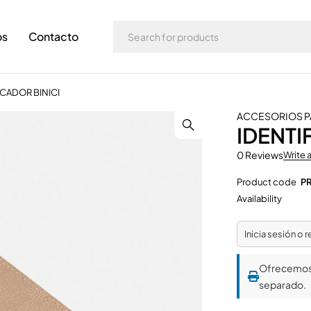
os
Contacto
ICADOR BINICI
ACCESORIOS PA
IDENTI
0 Reviews
Write 
Product code
PR
Availability
Inicia sesión o 
Ofrecemo
separado.