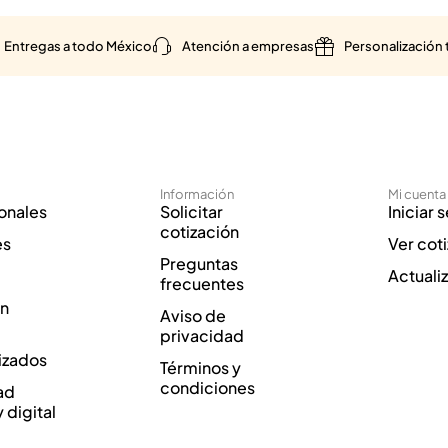
Entregas a todo México
Atención a empresas
Personalización 
Información
Mi cuenta
onales
Solicitar
Iniciar 
cotización
es
Ver cot
Preguntas
Actuali
frecuentes
ón
Aviso de
privacidad
izados
Términos y
condiciones
ad
y digital