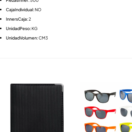
PiezasInner:
500
CajaIndividual:
NO
InnersCaja:
2
UnidadPeso:
KG
UnidadVolumen:
CM3