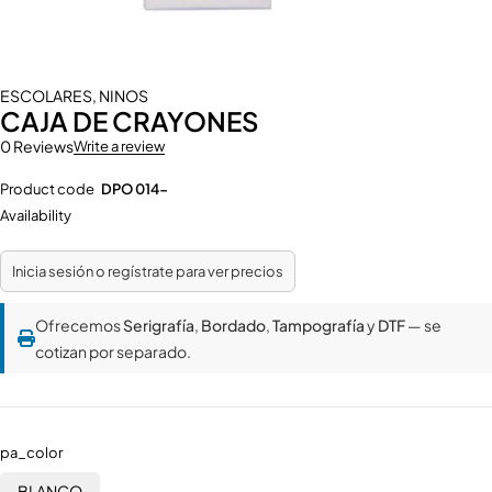
ESCOLARES
,
NINOS
CAJA DE CRAYONES
0 Reviews
Write a review
Product code
DPO 014-
Availability
Inicia sesión o regístrate para ver precios
Ofrecemos
Serigrafía
,
Bordado
,
Tampografía
y
DTF
— se
cotizan por separado.
pa_color
BLANCO