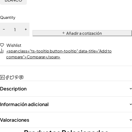
Quantity
Añadir a cotización
Wishlist
<span class="ts-tooltip button-tooltip" data-title="Add to
compare">Comparar</span>
Description
Información adicional
Valoraciones