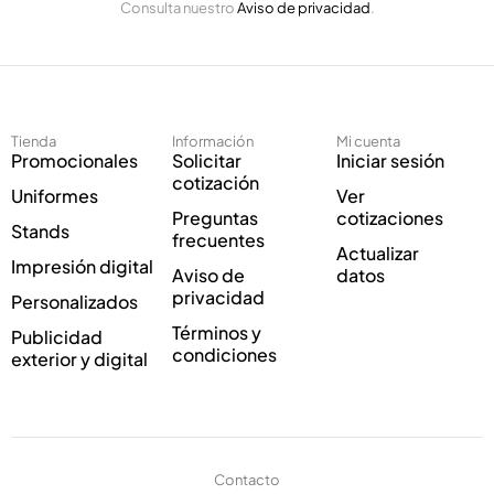
Consulta nuestro
Aviso de privacidad
.
l
o
e
r
c
r
t
e
r
o
ó
Tienda
Información
Mi cuenta
n
Promocionales
Solicitar
Iniciar sesión
i
cotización
Uniformes
Ver
c
Preguntas
cotizaciones
o
Stands
frecuentes
*
Actualizar
Impresión digital
Aviso de
datos
privacidad
Personalizados
Términos y
Publicidad
condiciones
exterior y digital
Contacto