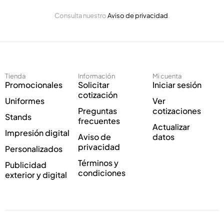
o
E
E
Consulta nuestro
Aviso de privacidad
.
l
l
e
e
c
c
t
t
r
r
ó
ó
Tienda
Información
Mi cuenta
n
n
Promocionales
Solicitar
Iniciar sesión
i
i
cotización
Uniformes
Ver
c
c
Preguntas
cotizaciones
o
o
Stands
frecuentes
*
Actualizar
Impresión digital
Aviso de
datos
privacidad
Personalizados
Términos y
Publicidad
condiciones
exterior y digital