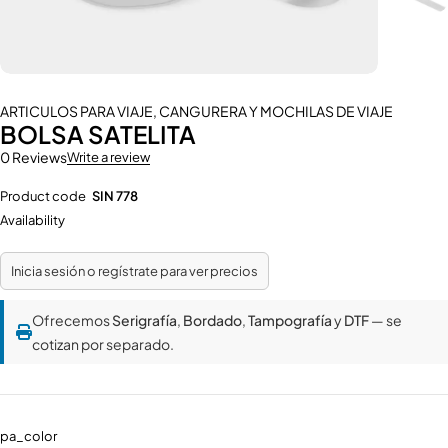
ARTICULOS PARA VIAJE
,
CANGURERA Y MOCHILAS DE VIAJE
BOLSA SATELITA
0 Reviews
Write a review
Product code
SIN 778
Availability
Inicia sesión o regístrate para ver precios
Ofrecemos
Serigrafía
,
Bordado
,
Tampografía
y
DTF
— se
cotizan por separado.
pa_color