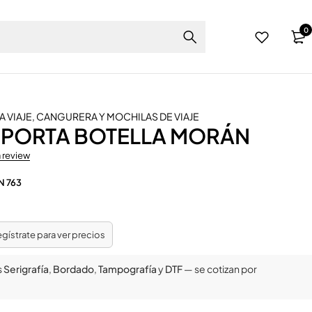
0
A VIAJE
,
CANGURERA Y MOCHILAS DE VIAJE
 PORTA BOTELLA MORÁN
a review
N 763
regístrate para ver precios
s
Serigrafía
,
Bordado
,
Tampografía
y
DTF
— se cotizan por