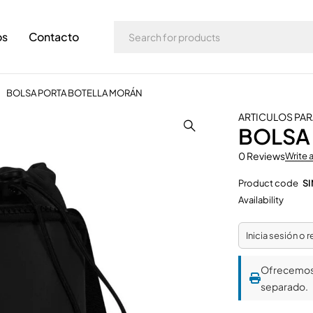
os
Contacto
BOLSA PORTA BOTELLA MORÁN
ARTICULOS PAR
BOLSA
0 Reviews
Write 
Product code
SI
Availability
Inicia sesión o 
Ofrecemo
separado.