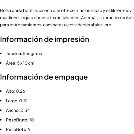
Bolsa porta botella, diseño que ofrece funcionalidad y estilo en movim
mantiene segura durante tus actividades. Además, su práctico bolsillo f
para entrenamientos, caminatas o actividades al aire libre.
Información de impresión
Técnica:
Serigrafía
Área:
5 x 10 cm
Información de empaque
Alto:
0.26
Largo:
0.51
Ancho:
0.34
PesoBruto:
10
PesoNeto:
9