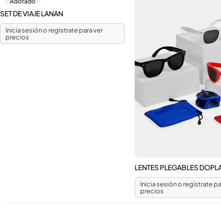
Agotado
SET DE VIAJE LANAN
Inicia sesión o regístrate para ver
precios
LENTES PLEGABLES DOPL
Inicia sesión o regístrate pa
precios