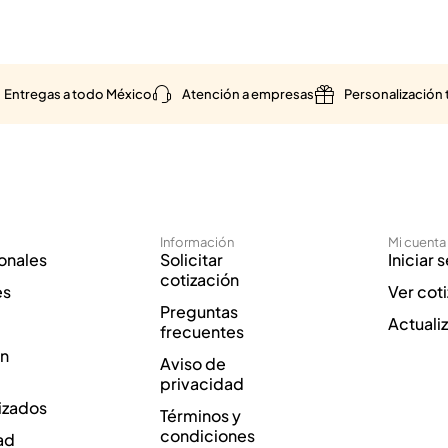
Entregas a todo México
Atención a empresas
Personalización 
Información
Mi cuenta
onales
Solicitar
Iniciar 
cotización
es
Ver cot
Preguntas
Actuali
frecuentes
ón
Aviso de
privacidad
izados
Términos y
condiciones
ad