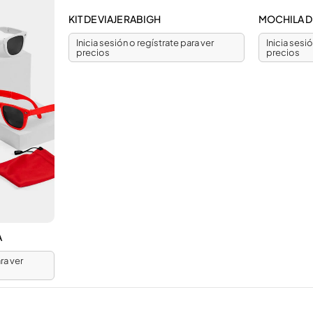
KIT DE VIAJE RABIGH
MOCHILA DE
Inicia sesión o regístrate para ver
Inicia sesi
precios
precios
A
ra ver