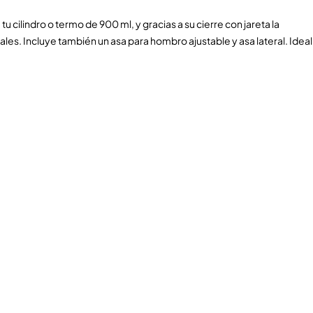
 cilindro o termo de 900 ml, y gracias a su cierre con jareta la
iales. Incluye también un asa para hombro ajustable y asa lateral. Ideal