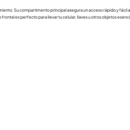
iento. Su compartimento principal asegura un acceso rápido y fácil a tu
rontal es perfecto para llevar tu celular, llaves u otros objetos esenc