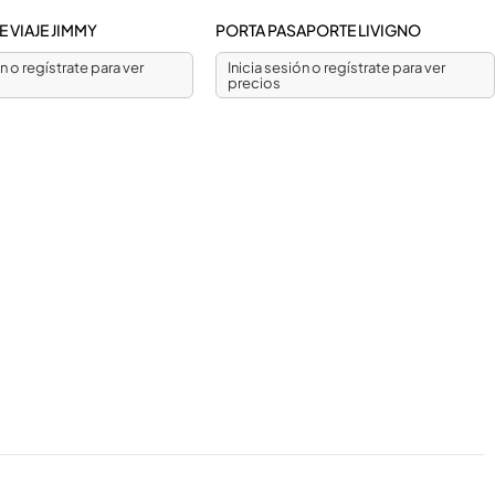
 VIAJE JIMMY
PORTA PASAPORTE LIVIGNO
ón o regístrate para ver
Inicia sesión o regístrate para ver
precios