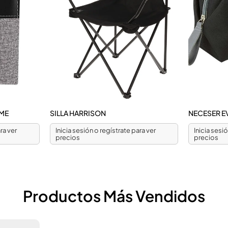
ME
SILLA HARRISON
NECESER E
ra ver
Inicia sesión o regístrate para ver
Inicia sesi
precios
precios
Productos Más Vendidos