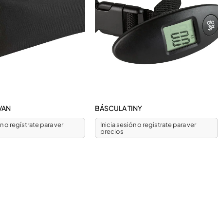
VAN
BÁSCULA TINY
ón o regístrate para ver
Inicia sesión o regístrate para ver
precios