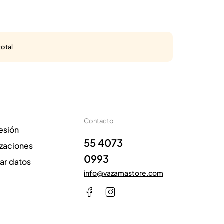
total
Contacto
sesión
55 4073
izaciones
0993
zar datos
info@vazamastore.com