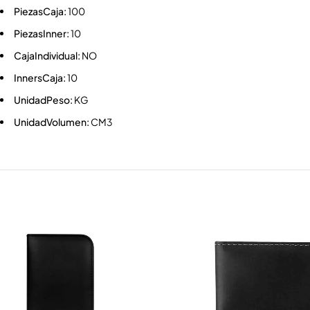
PiezasCaja:
100
PiezasInner:
10
CajaIndividual:
NO
InnersCaja:
10
UnidadPeso:
KG
UnidadVolumen:
CM3