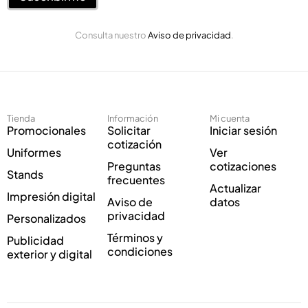
o
C
E
o
Consulta nuestro
Aviso de privacidad
.
l
r
e
r
c
e
t
o
r
E
ó
l
Tienda
Información
Mi cuenta
n
e
Promocionales
Solicitar
Iniciar sesión
i
c
cotización
Uniformes
Ver
c
t
Preguntas
cotizaciones
o
r
Stands
frecuentes
*
ó
Actualizar
Impresión digital
n
Aviso de
datos
i
privacidad
Personalizados
c
Términos y
Publicidad
o
condiciones
exterior y digital