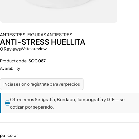
ANTIESTRES
,
FIGURAS ANTIESTRES
ANTI-STRESS HUELLITA
0 Reviews
Write a review
Product code
SOC 087
Availability
Inicia sesión o regístrate para ver precios
Ofrecemos
Serigrafía
,
Bordado
,
Tampografía
y
DTF
— se
cotizan por separado.
pa_color