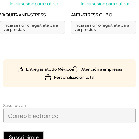
Inicia sesión para cotizar
Inicia sesión para cotizar
VAQUITA ANTI-STRESS
ANTI-STRESS CUBO
Inicia sesión o regístrate para
Inicia sesión o regístrate para
ver precios
ver precios
Entregas a todo México
Atención a empresas
Personalización total
C
Suscripción
C
o
o
r
r
r
r
e
e
Suscribirme
o